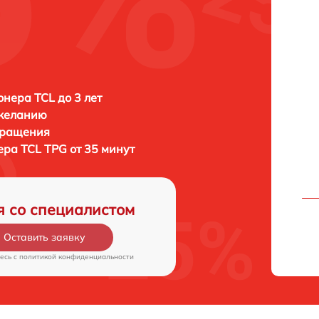
нера TCL до 3 лет
 желанию
бращения
нера
TCL TPG от 35 минут
я со специалистом
Оставить заявку
есь c
политикой конфиденциальности