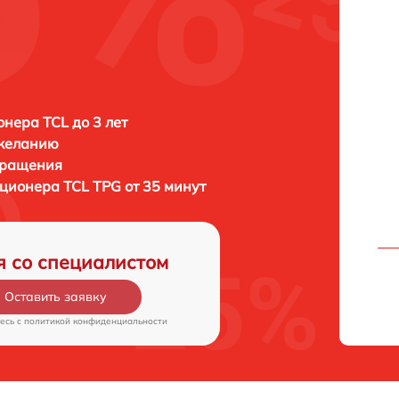
нера TCL до 3 лет
 желанию
бращения
иционера
TCL TPG от 35 минут
я со специалистом
Оставить заявку
есь c
политикой конфиденциальности