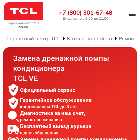
+7 (800) 301-67-48
Ежедневно с 9:00 до 21:00
Сервисный центр TCL
в
Кирове
Сервисный центр TCL
Каталог устройств
Ремонт 
Замена дренажной помпы
кондиционера
TCL VE
Официальный сервис
Гарантийное обслуживание
кондиционера TCL до 3 лет
Диагностика за наш счет,
ремонт по желанию
Бесплатный выезд курьера
в день обращения
Замена дренажной помпы кондиционера