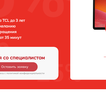
 TCL до 3 лет
 желанию
бращения
от 35 минут
я со специалистом
Оставить заявку
есь c
политикой конфиденциальности