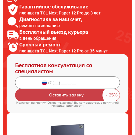
Гарантийное обслуживание
планшета TCL Next Paper 12 Pro до 3 лет
Диагностика за наш счет,
ремонт по желанию
Бесплатный выезд курьера
в день обращения
Срочный ремонт
планшета TCL Next Paper 12 Pro от 35 минут
Бесплатная консультация со
специалистом
Оставить заявку
Нажимая на кнопку "Оставить заявку" Вы соглашаетесь c
политикой
конфиденциальности