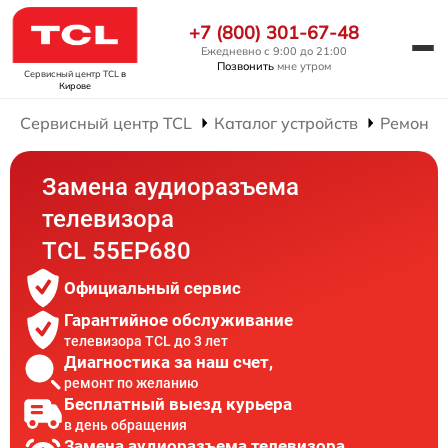
+7 (800) 301-67-48
Ежедневно с 9:00 до 21:00
Позвонить
мне утром
Сервисный центр TCL
в
Кирове
Сервисный центр TCL
Каталог устройств
Ремонт 
Замена аудиоразъема
телевизора
TCL 55EP680
Официальный сервис
Гарантийное обслуживание
телевизора TCL до 3 лет
Диагностика за наш счет,
ремонт по желанию
Бесплатный выезд курьера
в день обращения
Замена аудиоразъема телевизора