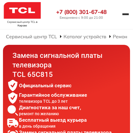
+7 (800) 301-67-48
Ежедневно с 9:00 до 21:00
Сервисный центр TCL
в
Кирове
Сервисный центр TCL
Каталог устройств
Ремонт 
Замена сигнальной платы
телевизора
TCL 65C815
Официальный сервис
Гарантийное обслуживание
телевизора TCL до 3 лет
Диагностика за наш счет,
ремонт по желанию
Бесплатный выезд курьера
в день обращения
Замена сигнальной платы телевизора