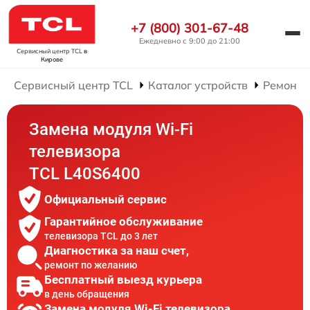
+7 (800) 301-67-48
Ежедневно с 9:00 до 21:00
Сервисный центр TCL
в
Кирове
Сервисный центр TCL
Каталог устройств
Ремонт 
Замена модуля Wi-Fi
телевизора
TCL L40S6400
Официальный сервис
Гарантийное обслуживание
телевизора TCL до 3 лет
Диагностика за наш счет,
ремонт по желанию
Бесплатный выезд курьера
в день обращения
Замена модуля Wi-Fi телевизора