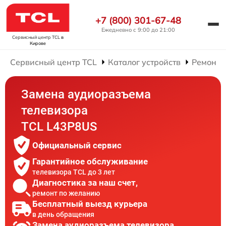
+7 (800) 301-67-48
Ежедневно с 9:00 до 21:00
Сервисный центр TCL
в
Кирове
Сервисный центр TCL
Каталог устройств
Ремонт 
Замена аудиоразъема
телевизора
TCL L43P8US
Официальный сервис
Гарантийное обслуживание
телевизора TCL до 3 лет
Диагностика за наш счет,
ремонт по желанию
Бесплатный выезд курьера
в день обращения
Замена аудиоразъема телевизора