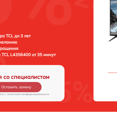
ра TCL до 3 лет
 желанию
бращения
а
TCL L43S6400 от 35 минут
я со специалистом
Оставить заявку
есь c
политикой конфиденциальности