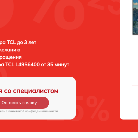
ра TCL до 3 лет
 желанию
бращения
ра
TCL L49S6400 от 35 минут
я со специалистом
Оставить заявку
есь c
политикой конфиденциальности