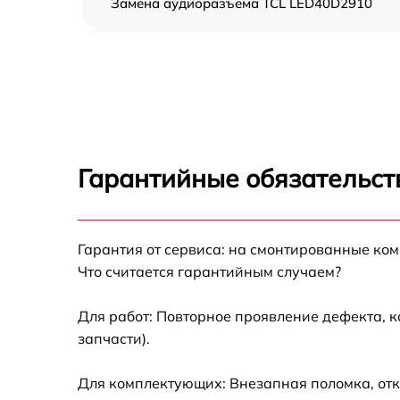
Замена аудиоразъема TCL LED40D2910
Замена USB порта TCL LED40D2910
Замена разъёмов (HDMI, DVI, Дисплей
порта) TCL LED40D2910
Замена модуля Wi-Fi TCL LED40D2910
Гарантийные обязательст
Ремонт цепи питания TCL LED40D2910
Прошивка блока управления TCL
Гарантия от сервиса: на смонтированные ко
LED40D2910
Что считается гарантийным случаем?
Замена лампы подсветки TCL LED40D2910
Для работ: Повторное проявление дефекта, 
запчасти).
Замена контроллера TCL LED40D2910
Для комплектующих: Внезапная поломка, отк