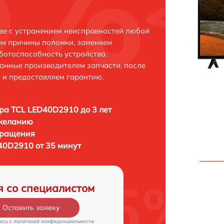
ве с устранением неисправностей любой
ем причины поломки, заменяем
ботоспособность устройства.
анные производителем запчасти, после
 и предоставляем гарантию.
ра TCL LED40D2910 до 3 лет
 желанию
бращения
40D2910 от 35 минут
я со специалистом
Оставить заявку
есь c
политикой конфиденциальности