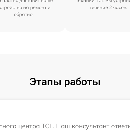
сплатно доставит ваше
техники TCL мы устран
стройство на ремонт и
течение 2 часов.
обратно.
Этапы работы
исного центра TCL. Наш консультант ответ