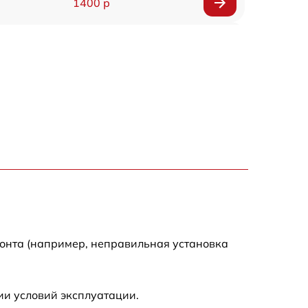
1400 р
1200 р
1200 р
1000 р
1800 р
900 р
1200 р
монта (например, неправильная установка
1300 р
ии условий эксплуатации.