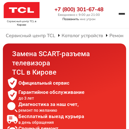
+7 (800) 301-67-48
Ежедневно с 9:00 до 21:00
Позвонить
мне утром
Сервисный центр TCL
в
Кирове
Сервисный центр TCL
Каталог устройств
Ремонт 
Замена SCART-разъема
телевизора
TCL в Кирове
Официальный сервис
Гарантийное обслуживание
до 3 лет
Диагностика за наш счет,
ремонт по желанию
Бесплатный выезд курьера
в день обращения
Срочный ремонт